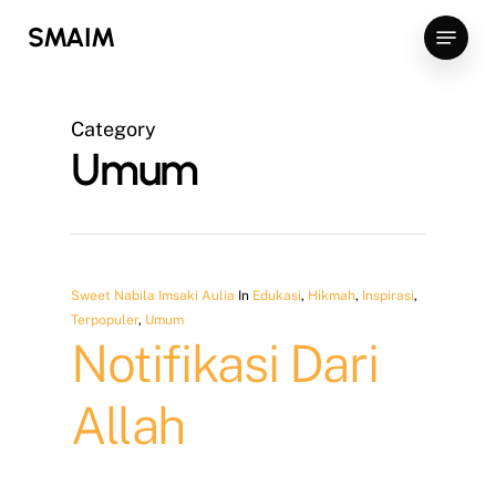
Skip
Menu
SMAIM
to
main
content
Category
Umum
Sweet Nabila Imsaki Aulia
In
Edukasi
,
Hikmah
,
Inspirasi
,
Terpopuler
,
Umum
Notifikasi Dari
Allah