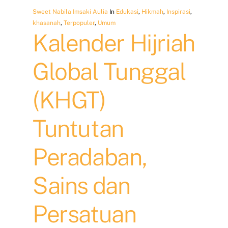
Sweet Nabila Imsaki Aulia
In
Edukasi
,
Hikmah
,
Inspirasi
,
khasanah
,
Terpopuler
,
Umum
Kalender Hijriah
Global Tunggal
(KHGT)
Tuntutan
Peradaban,
Sains dan
Persatuan