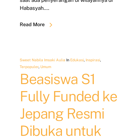
saat ada penyerangan di wilayahnya di
Habasyah….
Read More
Sweet Nabila Imsaki Aulia
In
Edukasi
,
Inspirasi
,
Terpopuler
,
Umum
Beasiswa S1
Fully Funded ke
Jepang Resmi
Dibuka untuk