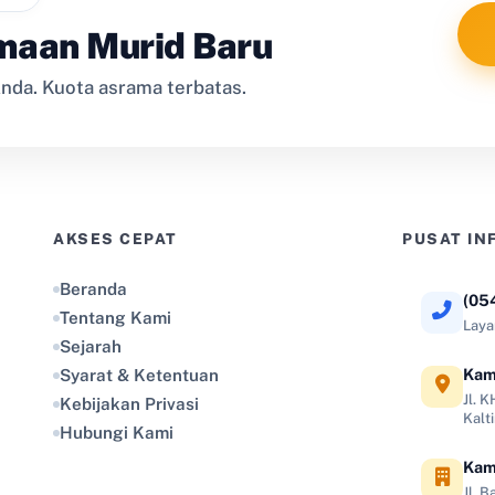
maan Murid Baru
nda. Kuota asrama terbatas.
AKSES CEPAT
PUSAT IN
Beranda
(05
Tentang Kami
Laya
Sejarah
Kam
Syarat & Ketentuan
Jl. 
Kebijakan Privasi
Kalt
Hubungi Kami
Kam
Jl. 