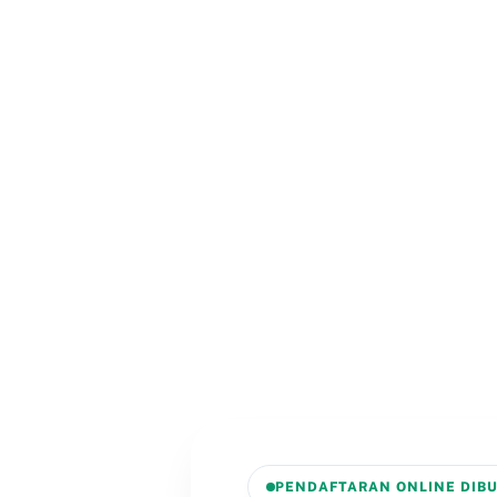
Kegiatan SMAIM Mengajar
Alifah (Siswa SMAIM) Ol
Bertumbuh, Memberi Manfa
Read More
PENDAFTARAN ONLINE DIB