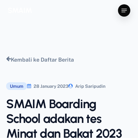
Skip
Menu
SMAIM
to
main
content
Kembali ke Daftar Berita
Umum
28 January 2023
Arip Saripudin
SMAIM Boarding
School adakan tes
Minat dan Bakat 2023