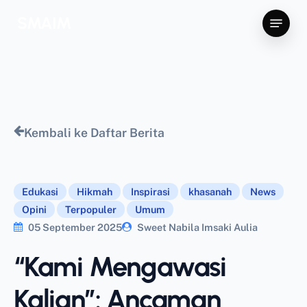
Skip
Menu
SMAIM
to
main
content
Kembali ke Daftar Berita
Edukasi
Hikmah
Inspirasi
khasanah
News
Opini
Terpopuler
Umum
05 September 2025
Sweet Nabila Imsaki Aulia
“Kami Mengawasi
Kalian”: Ancaman