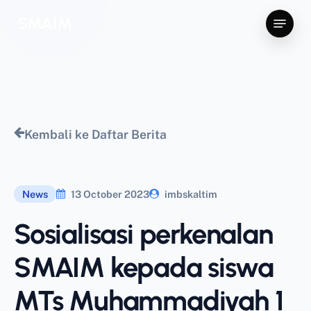
Skip
Menu
SMAIM
to
main
content
Kembali ke Daftar Berita
News
13 October 2023
imbskaltim
Sosialisasi perkenalan
SMAIM kepada siswa
MTs Muhammadiyah 1