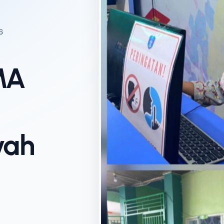
6
MA
yah