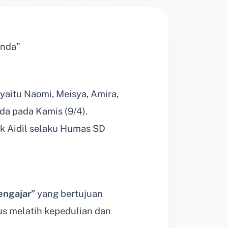
inda”
aitu Naomi, Meisya, Amira,
a pada Kamis (9/4).
pak Aidil selaku Humas SD
ngajar”
yang bertujuan
us melatih kepedulian dan