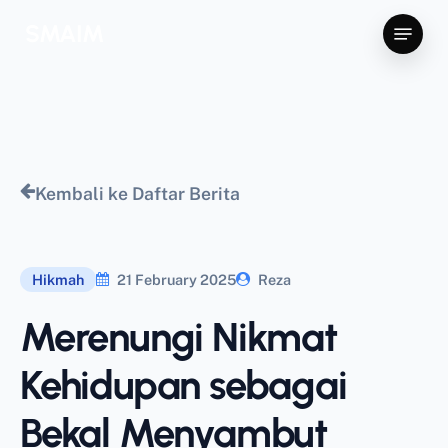
Skip
Menu
SMAIM
to
main
content
Kembali ke Daftar Berita
Hikmah
21 February 2025
Reza
Merenungi Nikmat
Kehidupan sebagai
Bekal Menyambut