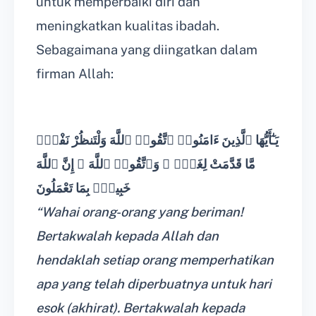
untuk memperbaiki diri dan
meningkatkan kualitas ibadah.
Sebagaimana yang diingatkan dalam
firman Allah:
يَـٰٓأَيُّهَا ٱلَّذِينَ ءَامَنُوا۟ ٱتَّقُوا۟ ٱللَّهَ وَلْتَنظُرْ نَفْسٌۭ
مَّا قَدَّمَتْ لِغَدٍۢ ۖ وَٱتَّقُوا۟ ٱللَّهَ ۚ إِنَّ ٱللَّهَ
خَبِيرٌۢ بِمَا تَعْمَلُونَ
“Wahai orang-orang yang beriman!
Bertakwalah kepada Allah dan
hendaklah setiap orang memperhatikan
apa yang telah diperbuatnya untuk hari
esok (akhirat). Bertakwalah kepada