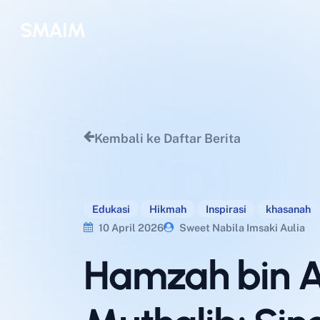
Skip
SMAIM
to
main
content
Kembali ke Daftar Berita
Edukasi
Hikmah
Inspirasi
khasanah
10 April 2026
Sweet Nabila Imsaki Aulia
Hamzah bin 