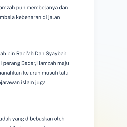
, Hamzah pun membelanya dan
mbela kebenaran di jalan
h bin Rabi’ah Dan Syaybah
di perang Badar,Hamzah maju
anahkan ke arah musuh lalu
sejarawan islam juga
udak yang dibebaskan oleh