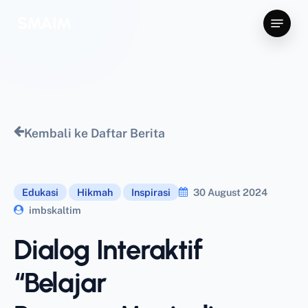
Skip
Menu
SMAIM
to
main
content
Kembali ke Daftar Berita
Edukasi
Hikmah
Inspirasi
30 August 2024
imbskaltim
Dialog Interaktif
“Belajar